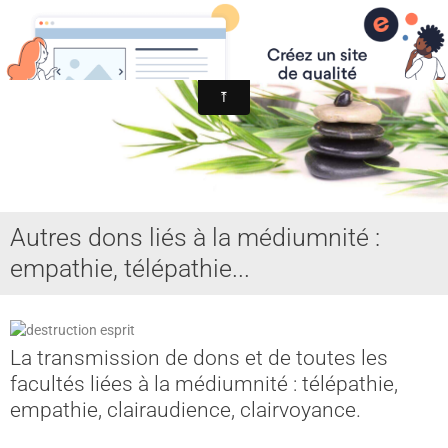
MYST SPIRITISME et ASTRAL
MEDIUMNITE
ESPRITS
ASTRAL, SPHERES, TERRE
AIDE HANTISE
Autres dons liés à la médiumnité :
REINCARNATION
empathie, télépathie...
NDE - VOYAGE ASTRAL
CHAKRA - CORPS SUBTILS
La transmission de dons et de toutes les
GUERISSEURS - MAGNETISME
facultés liées à la médiumnité : télépathie,
VOYANCE - DIVINATION
empathie, clairaudience, clairvoyance.
MAGIE