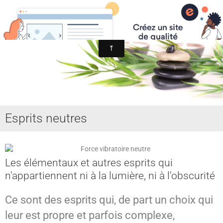
MYST SPIRITISME et ASTRAL
MEDIUMNITE
ESPRITS
ASTRAL, SPHERES, TERRE
AIDE HANTISE
Esprits neutres
REINCARNATION
NDE - VOYAGE ASTRAL
Les élémentaux et autres esprits qui
CHAKRA - CORPS SUBTILS
n'appartiennent ni à la lumière, ni à l'obscurité
GUERISSEURS - MAGNETISME
Ce sont des esprits qui, de part un choix qui
VOYANCE - DIVINATION
leur est propre et parfois complexe,
MAGIE