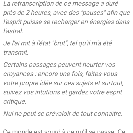
La retranscription de ce message a duré
SPIRITISME - MESSAGES
près de 2 heures, avec des "pauses" afin que
l'esprit puisse se recharger en énergies dans
l'astral.
Je l'ai mit à l'état "brut", tel qu'il m'a été
transmit.
Certains passages peuvent heurter vos
croyances : encore une fois, faites-vous
votre propre idée sur ces sujets et surtout,
suivez vos intutions et gardez votre esprit
critique.
Nul ne peut se prévaloir de tout connaître.
Ce monde est sourd à ce qu’il se passe. Ce