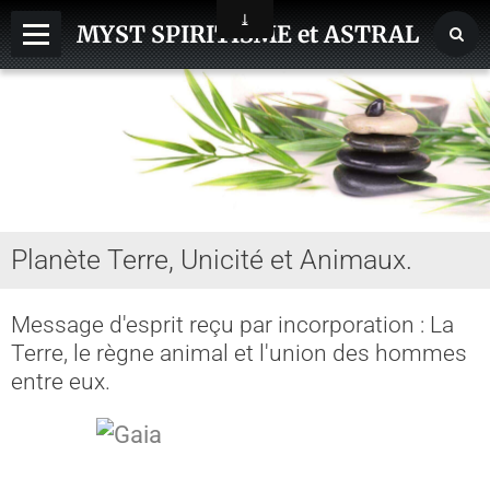
MYST SPIRITISME et ASTRAL
MEDIUMNITE
ESPRITS
ASTRAL, SPHERES, TERRE
AIDE HANTISE
Planète Terre, Unicité et Animaux.
REINCARNATION
NDE - VOYAGE ASTRAL
Message d'esprit reçu par incorporation : La
Terre, le règne animal et l'union des hommes
CHAKRA - CORPS SUBTILS
entre eux.
GUERISSEURS - MAGNETISME
VOYANCE - DIVINATION
MAGIE