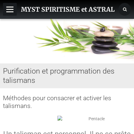
MYST SPIRITISME et ASTRAL
MEDIUMNITE
ESPRITS
ASTRAL, SPHERES, TERRE
AIDE HANTISE
Purification et programmation des
REINCARNATION
talismans
NDE - VOYAGE ASTRAL
CHAKRA - CORPS SUBTILS
Méthodes pour consacrer et activer les
talismans.
GUERISSEURS - MAGNETISME
VOYANCE - DIVINATION
Un talisman est personnel. Il ne se prête
MAGIE