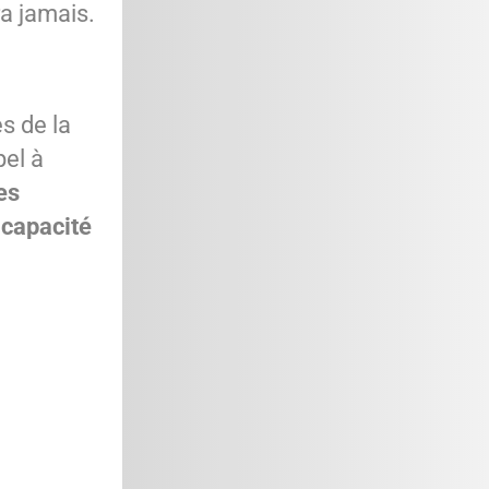
ra jamais.
s de la
pel à
es
a
capacité