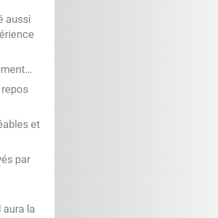
é aussi
périence
lement…
 repos
éables et
yés par
l aura la