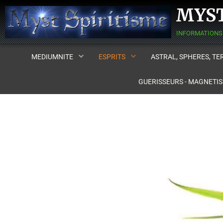
MYST
MEDIUMNITE
ESPRITS
ASTRAL, SPHERES, T
GUERISSEURS - MAGNETI