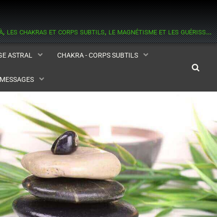
informations sur les esprits, les médiums, l'astral et la médiumnité, l'au delà, les chakras et corps subtils, le magnétisme et les guérisseurs, la réincarnation, l'aide contre les hantises.
AGE ASTRAL
CHAKRA - CORPS SUBTILS
- MESSAGES