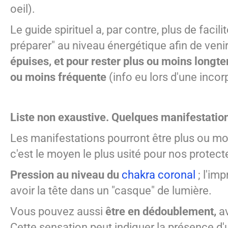
oeil).
Le guide spirituel a, par contre, plus de facil
préparer" au niveau énergétique afin de veni
épuises, et pour rester plus ou moins longtem
ou moins fréquente
(info eu lors d'une incor
Liste non exaustive. Quelques manifestations
Les manifestations pourront être plus ou moin
c'est le moyen le plus usité pour nos prot
Pression au niveau du
chakra coronal
; l'im
avoir la tête dans un "casque" de lumière.
Vous pouvez aussi
être en dédoublement,
av
Cette sensation peut indiquer la présence d