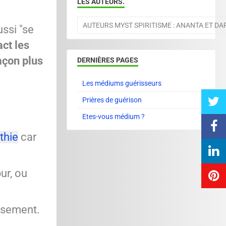
LES AUTEURS.
AUTEURS MYST SPIRITISME : ANANTA ET D
ussi "se
act les
façon plus
DERNIÈRES PAGES
Les médiums guérisseurs
Prières de guérison
Etes-vous médium ?
thie
car
pur, ou
issement.