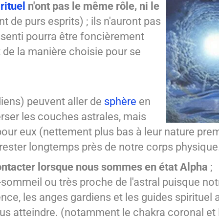
rituel
n'ont pas le même rôle, ni le
t de purs esprits) ; ils n'auront pas
ssenti pourra être foncièrement
ut de la manière choisie pour se
iens) peuvent aller de
sphère
en
erser les couches astrales, mais
pour eux (nettement plus bas à leur nature prem
s rester longtemps près de notre corps physique
ontacter lorsque nous sommes en état Alpha
;
mmeil ou très proche de l'astral puisque notr
ce, les anges gardiens et les guides spirituel 
ous atteindre. (notamment le chakra coronal et