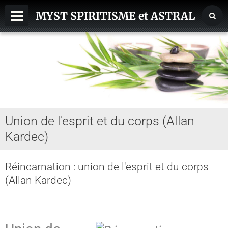
MYST SPIRITISME et ASTRAL
MEDIUMNITE
ESPRITS
ASTRAL, SPHERES, TERRE
AIDE HANTISE
Union de l'esprit et du corps (Allan
REINCARNATION
Kardec)
NDE - VOYAGE ASTRAL
CHAKRA - CORPS SUBTILS
Réincarnation : union de l'esprit et du corps
(Allan Kardec)
GUERISSEURS - MAGNETISME
VOYANCE - DIVINATION
MAGIE