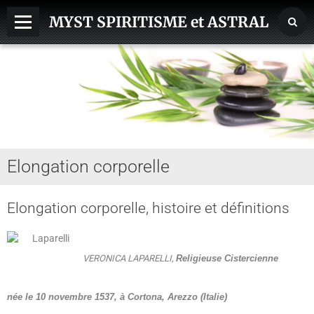
MYST SPIRITISME et ASTRAL
MEDIUMNITE
ESPRITS
ASTRAL, SPHERES, TERRE
AIDE HANTISE
Elongation corporelle
REINCARNATION
NDE - VOYAGE ASTRAL
Elongation corporelle, histoire et définitions
CHAKRA - CORPS SUBTILS
GUERISSEURS - MAGNETISME
VERONICA LAPARELLI,
Religieuse Cistercienne
VOYANCE - DIVINATION
née le 10 novembre 1537, à
Cortona, Arezzo (Italie)
MAGIE