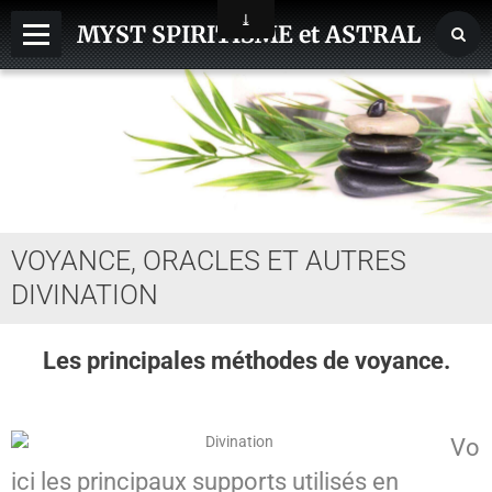
MYST SPIRITISME et ASTRAL
MEDIUMNITE
ESPRITS
ASTRAL, SPHERES, TERRE
AIDE HANTISE
VOYANCE, ORACLES ET AUTRES
REINCARNATION
DIVINATION
NDE - VOYAGE ASTRAL
CHAKRA - CORPS SUBTILS
Les principales méthodes de voyance.
GUERISSEURS - MAGNETISME
Vo
VOYANCE - DIVINATION
ici les principaux supports utilisés en
MAGIE