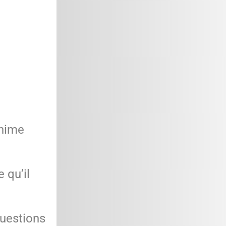
inime
 qu’il
questions