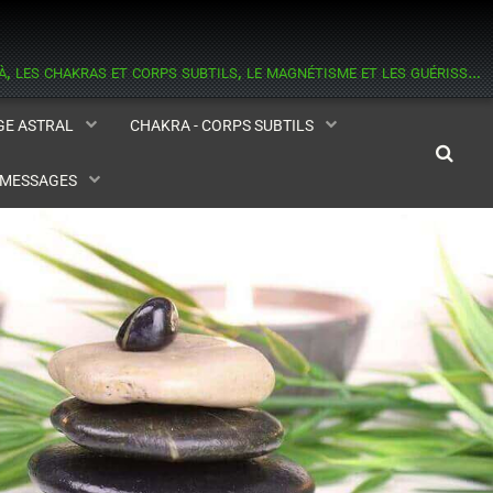
informations sur les esprits, les médiums, l'astral et la médiumnité, l'au delà, les chakras et corps subtils, le magnétisme et les guérisseurs, la réincarnation, l'aide contre les hantises.
AGE ASTRAL
CHAKRA - CORPS SUBTILS
- MESSAGES