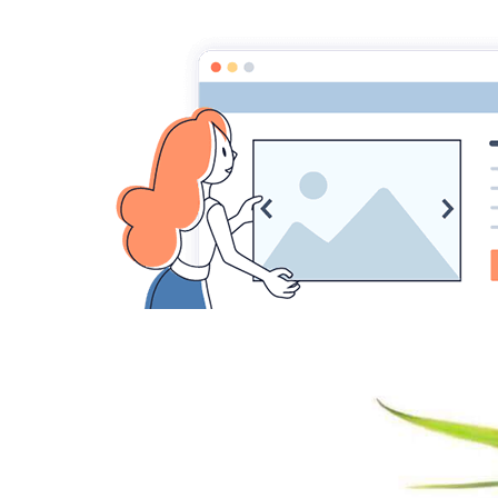
MYST
MEDIUMNITE
ESPRITS
ASTRAL, SPHERES, T
GUERISSEURS - MAGNETI