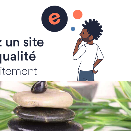
informations sur les esprits, les médiums, l'astral et la médiumnité, l'au delà, les chakras et corps subtils, le magnétisme et les guérisseurs, la réincarnation, l'aide contre les hantises.
AGE ASTRAL
CHAKRA - CORPS SUBTILS
- MESSAGES