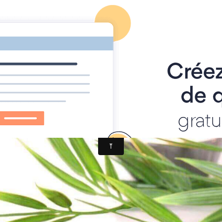
 SPIRITISME et ASTRAL
ERRE
AIDE HANTISE
REINCARNATION
NDE - VOY
SME
VOYANCE - DIVINATION
MAGIE
SPIRITISME 