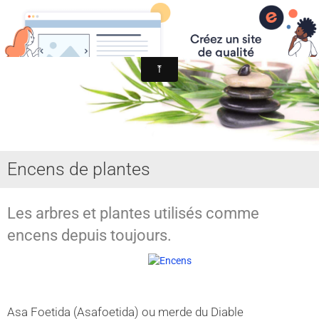
MYST SPIRITISME et ASTRAL
MEDIUMNITE
ESPRITS
ASTRAL, SPHERES, TERRE
AIDE HANTISE
Encens de plantes
REINCARNATION
NDE - VOYAGE ASTRAL
Les arbres et plantes utilisés comme
CHAKRA - CORPS SUBTILS
encens depuis toujours.
GUERISSEURS - MAGNETISME
VOYANCE - DIVINATION
Asa Foetida (Asafoetida) ou merde du Diable
MAGIE