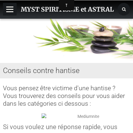
MYST SPIRITISME et ASTRAL
MEDIUMNITE
ESPRITS
ASTRAL, SPHERES, TERRE
AIDE HANTISE
Conseils contre hantise
REINCARNATION
NDE - VOYAGE ASTRAL
Vous pensez être victime d'une hantise ?
Vous trouverez des conseils pour vous aider
CHAKRA - CORPS SUBTILS
dans les catégories ci dessous :
GUERISSEURS - MAGNETISME
VOYANCE - DIVINATION
Si vous voulez une réponse rapide, vous
MAGIE