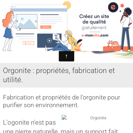
MYST SPIRITISME et ASTRAL
MEDIUMNITE
ESPRITS
ASTRAL, SPHERES, TERRE
AIDE HANTISE
Orgonite : propriétés, fabrication et
REINCARNATION
utilité.
NDE - VOYAGE ASTRAL
CHAKRA - CORPS SUBTILS
Fabrication et propriétés de l'orgonite pour
purifier son environnement.
GUERISSEURS - MAGNETISME
VOYANCE - DIVINATION
L'ogonite n'est pas
une pierre naturelle, mais un support fait
MAGIE