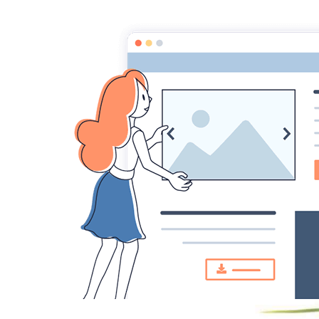
MYST
MEDIUMNITE
ESPRITS
ASTRAL, SPHERES, T
GUERISSEURS - MAGNETI