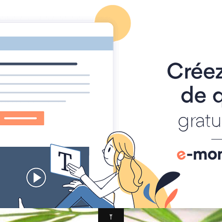
 SPIRITISME et ASTRAL
ERRE
AIDE HANTISE
REINCARNATION
NDE - VOY
SME
VOYANCE - DIVINATION
MAGIE
SPIRITISME 