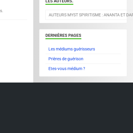
LES AUTEURS.
s.
AUTEURS MYST SPIRITISME : ANANTA ET D
DERNIÈRES PAGES
Les médiums guérisseurs
Prières de guérison
Etes-vous médium ?