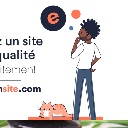
informations sur les esprits, les médiums, l'astral et la médiumnité, l'au delà, les chakras et corps subtils, le magnétisme et les guérisseurs, la réincarnation, l'aide contre les hantises.
AGE ASTRAL
CHAKRA - CORPS SUBTILS
- MESSAGES