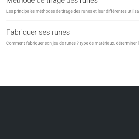
Methode de tirage des runes
Les principales méthodes de tirage des runes et leur différentes utilisa
Fabriquer ses runes
Comment fabriquer son jeu de runes ? type de matériaux, déterminer le 