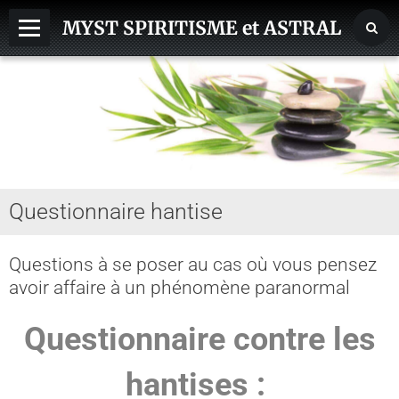
MYST SPIRITISME et ASTRAL
MEDIUMNITE
ESPRITS
ASTRAL, SPHERES, TERRE
AIDE HANTISE
Questionnaire hantise
REINCARNATION
NDE - VOYAGE ASTRAL
Questions à se poser au cas où vous pensez
avoir affaire à un phénomène paranormal
CHAKRA - CORPS SUBTILS
GUERISSEURS - MAGNETISME
Questionnaire contre les
VOYANCE - DIVINATION
hantises :
MAGIE