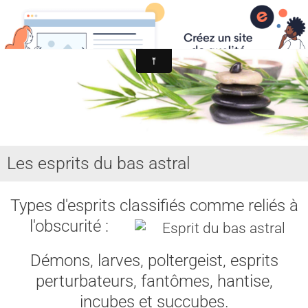
MYST SPIRITISME et ASTRAL
MEDIUMNITE
ESPRITS
ASTRAL, SPHERES, TERRE
AIDE HANTISE
Les esprits du bas astral
REINCARNATION
NDE - VOYAGE ASTRAL
Types d'esprits classifiés comme reliés à
l'obscurité :
CHAKRA - CORPS SUBTILS
GUERISSEURS - MAGNETISME
Démons, larves, poltergeist, esprits
perturbateurs, fantômes, hantise,
VOYANCE - DIVINATION
incubes et succubes.
MAGIE