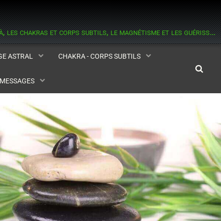
informations sur les esprits, les médiums, l'astral et la médiumnité, l'au delà, les chakras et corps subtils, le magnétisme et les guérisseurs, la réincarnation, l'aide contre les hantises.
AGE ASTRAL
CHAKRA - CORPS SUBTILS
- MESSAGES