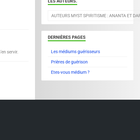
LES AUTEURS.
AUTEURS MYST SPIRITISME : ANANTA ET D
DERNIÈRES PAGES
Les médiums guérisseurs
en servir.
Prières de guérison
Etes-vous médium ?