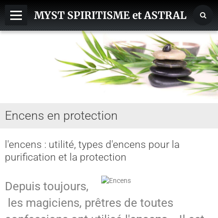
MYST SPIRITISME et ASTRAL
MEDIUMNITE
ESPRITS
ASTRAL, SPHERES, TERRE
AIDE HANTISE
Encens en protection
REINCARNATION
NDE - VOYAGE ASTRAL
l'encens : utilité, types d'encens pour la
purification et la protection
CHAKRA - CORPS SUBTILS
GUERISSEURS - MAGNETISME
Depuis toujours,
VOYANCE - DIVINATION
les magiciens, prêtres de toutes
MAGIE