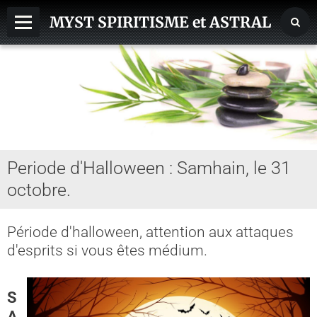
MYST SPIRITISME et ASTRAL
MEDIUMNITE
ESPRITS
ASTRAL, SPHERES, TERRE
AIDE HANTISE
Periode d'Halloween : Samhain, le 31
REINCARNATION
octobre.
NDE - VOYAGE ASTRAL
CHAKRA - CORPS SUBTILS
Période d'halloween, attention aux attaques
d'esprits si vous êtes médium.
GUERISSEURS - MAGNETISME
VOYANCE - DIVINATION
S
A
MAGIE