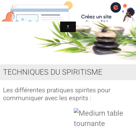
MYST SPIRITISME et ASTRAL
MEDIUMNITE
ESPRITS
ASTRAL, SPHERES, TERRE
AIDE HANTISE
TECHNIQUES DU SPIRITISME
REINCARNATION
NDE - VOYAGE ASTRAL
Les différentes pratiques spirites pour
communiquer avec les esprits :
CHAKRA - CORPS SUBTILS
GUERISSEURS - MAGNETISME
VOYANCE - DIVINATION
MAGIE