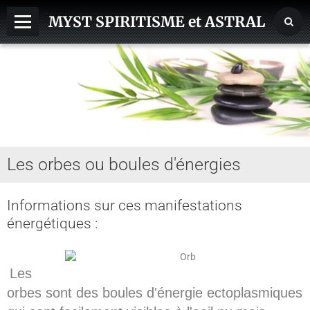
MYST SPIRITISME et ASTRAL
MEDIUMNITE
ESPRITS
ASTRAL, SPHERES, TERRE
AIDE HANTISE
Les orbes ou boules d'énergies
REINCARNATION
NDE - VOYAGE ASTRAL
Informations sur ces manifestations
énergétiques :
CHAKRA - CORPS SUBTILS
GUERISSEURS - MAGNETISME
Les
VOYANCE - DIVINATION
orbes sont des boules d'énergie ectoplasmiques
MAGIE