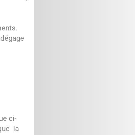
ments,
n dégage
ue ci-
que la