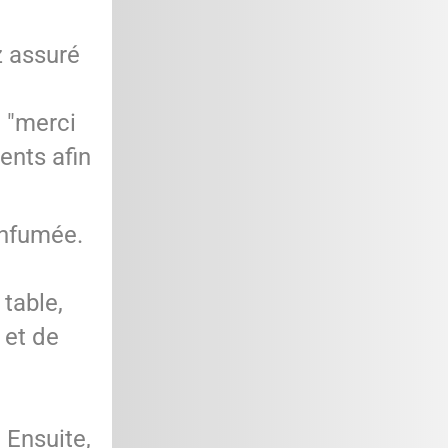
z assuré
e "merci
ents afin
 enfumée.
 table,
 et de
 Ensuite,