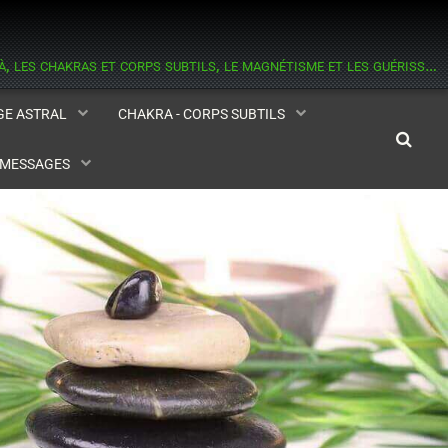
informations sur les esprits, les médiums, l'astral et la médiumnité, l'au delà, les chakras et corps subtils, le magnétisme et les guérisseurs, la réincarnation, l'aide contre les hantises.
AGE ASTRAL
CHAKRA - CORPS SUBTILS
- MESSAGES