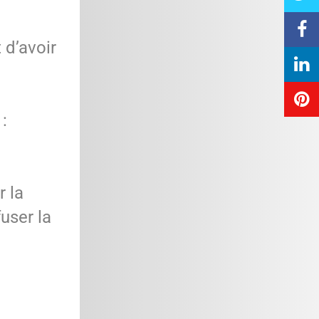
 d’avoir
:
 la
user la