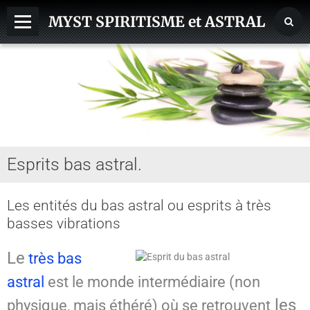
MYST SPIRITISME et ASTRAL
MEDIUMNITE
ESPRITS
ASTRAL, SPHERES, TERRE
AIDE HANTISE
Esprits bas astral.
REINCARNATION
NDE - VOYAGE ASTRAL
Les entités du bas astral ou esprits à très
basses vibrations
CHAKRA - CORPS SUBTILS
GUERISSEURS - MAGNETISME
Le
très bas
astral
est le monde intermédiaire (non
VOYANCE - DIVINATION
les
physique, mais éthéré) où se retrouvent
MAGIE