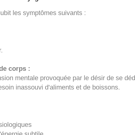
subit les symptômes suivants :
r.
 de corps :
ion mentale provoquée par le désir de se déd
esoin inassouvi d'aliments et de boissons.
ysiologiques
l'énergie subtile