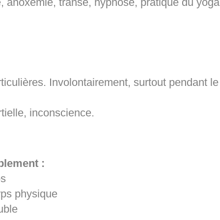
e, anoxémie, transe, hypnose, pratique du yoga
culières. Involontairement, surtout pendant le
tielle, inconscience.
blement :
ps
rps physique
ouble