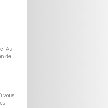
ge. Au
on de
où vous
ses