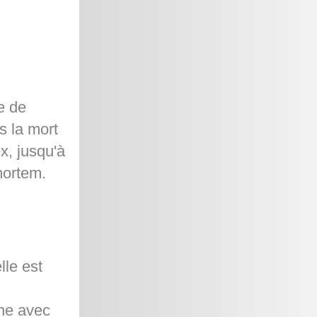
e de
s la mort
x, jusqu'à
-mortem.
lle est
che avec