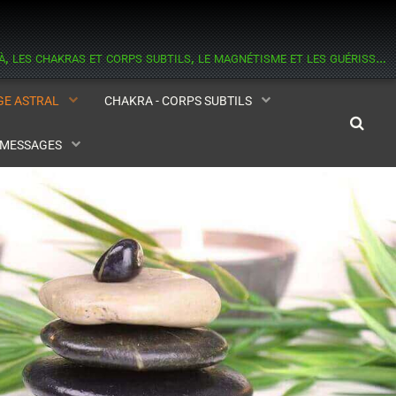
informations sur les esprits, les médiums, l'astral et la médiumnité, l'au delà, les chakras et corps subtils, le magnétisme et les guérisseurs, la réincarnation, l'aide contre les hantises.
AGE ASTRAL
CHAKRA - CORPS SUBTILS
- MESSAGES