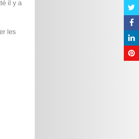
é il y a
-
er les