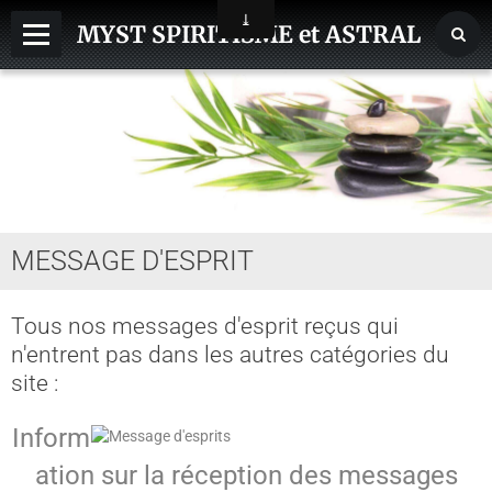
MYST SPIRITISME et ASTRAL
MEDIUMNITE
ESPRITS
ASTRAL, SPHERES, TERRE
AIDE HANTISE
MESSAGE D'ESPRIT
REINCARNATION
NDE - VOYAGE ASTRAL
Tous nos messages d'esprit reçus qui
n'entrent pas dans les autres catégories du
CHAKRA - CORPS SUBTILS
site :
GUERISSEURS - MAGNETISME
Inform
VOYANCE - DIVINATION
ation sur la réception des messages
MAGIE