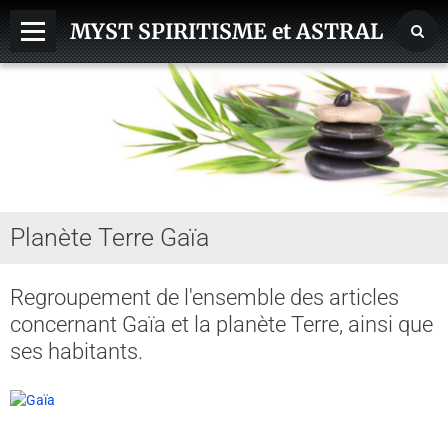
MYST SPIRITISME et ASTRAL
MEDIUMNITE
ESPRITS
ASTRAL, SPHERES, TERRE
AIDE HANTISE
Planète Terre Gaïa
REINCARNATION
NDE - VOYAGE ASTRAL
Regroupement de l'ensemble des articles
concernant Gaïa et la planète Terre, ainsi que
CHAKRA - CORPS SUBTILS
ses habitants.
GUERISSEURS - MAGNETISME
VOYANCE - DIVINATION
MAGIE