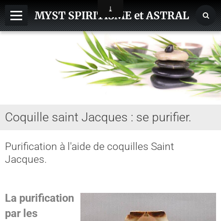
MYST SPIRITISME et ASTRAL
MEDIUMNITE
ESPRITS
ASTRAL, SPHERES, TERRE
AIDE HANTISE
Coquille saint Jacques : se purifier.
REINCARNATION
NDE - VOYAGE ASTRAL
Purification à l'aide de coquilles Saint
Jacques.
CHAKRA - CORPS SUBTILS
GUERISSEURS - MAGNETISME
La purification
VOYANCE - DIVINATION
par les
MAGIE