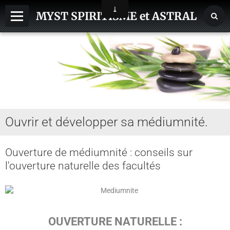
MYST SPIRITISME et ASTRAL
MEDIUMNITE
ESPRITS
ASTRAL, SPHERES, TERRE
AIDE HANTISE
Ouvrir et développer sa médiumnité.
REINCARNATION
NDE - VOYAGE ASTRAL
Ouverture de médiumnité : conseils sur
l'ouverture naturelle des facultés
CHAKRA - CORPS SUBTILS
GUERISSEURS - MAGNETISME
VOYANCE - DIVINATION
OUVERTURE NATURELLE :
MAGIE