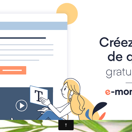
 SPIRITISME et ASTRAL
ERRE
AIDE HANTISE
REINCARNATION
NDE - VOY
SME
VOYANCE - DIVINATION
MAGIE
SPIRITISME 