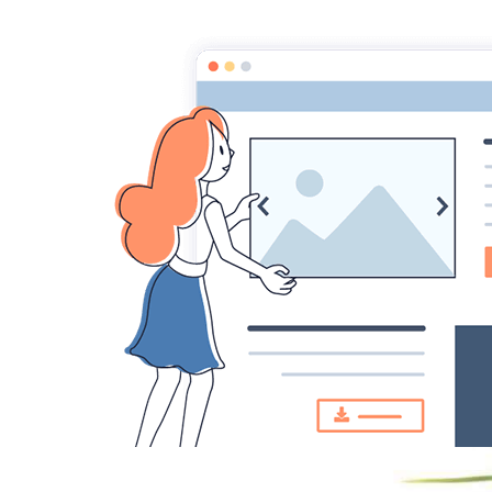
MYST
MEDIUMNITE
ESPRITS
ASTRAL, SPHERES, T
GUERISSEURS - MAGNETI