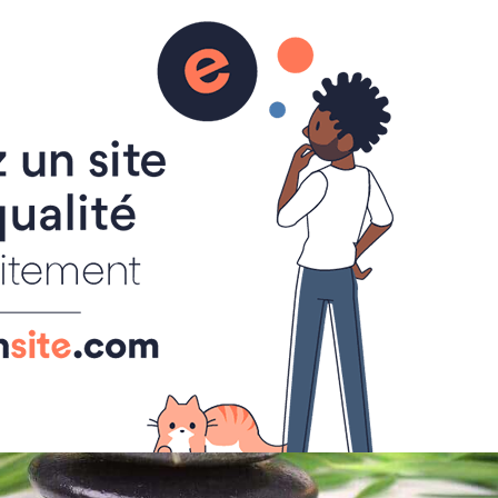
informations sur les esprits, les médiums, l'astral et la médiumnité, l'au delà, les chakras et corps subtils, le magnétisme et les guérisseurs, la réincarnation, l'aide contre les hantises.
AGE ASTRAL
CHAKRA - CORPS SUBTILS
- MESSAGES