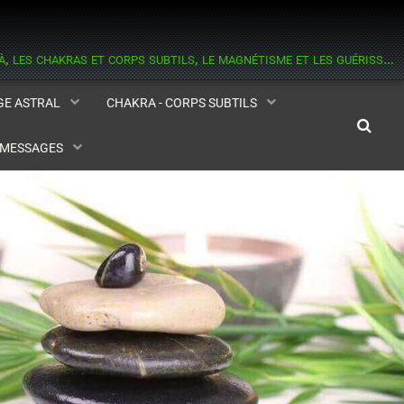
informations sur les esprits, les médiums, l'astral et la médiumnité, l'au delà, les chakras et corps subtils, le magnétisme et les guérisseurs, la réincarnation, l'aide contre les hantises.
AGE ASTRAL
CHAKRA - CORPS SUBTILS
- MESSAGES