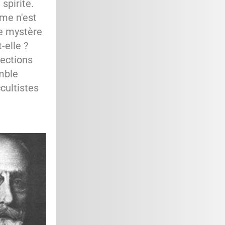
 spirite.
sme n'est
le mystère
-elle ?
fections
emble
cultistes