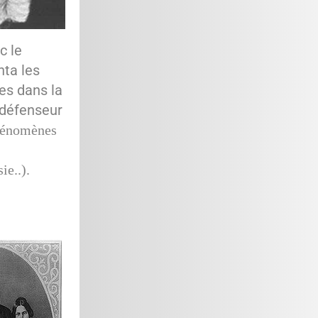
c le
nta les
ces dans la
 défenseur
hénomènes
ie..).