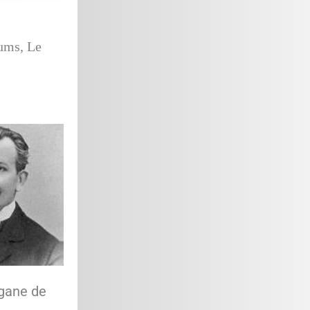
iums, Le
rgane de