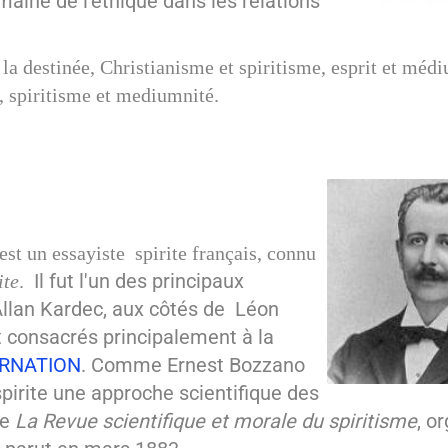
aine de l'éthique dans les relations
 la destinée, Christianisme et spiritisme, esprit et méd
e, spiritisme et mediumnité.
est un essayiste spirite français, connu
Il fut l'un des principaux
ite
.
Allan Kardec, aux côtés de Léon
t consacrés principalement à la
RNATION
. Comme Ernest Bozzano
spirite une approche scientifique des
ue
La Revue scientifique et morale du spiritisme
, o