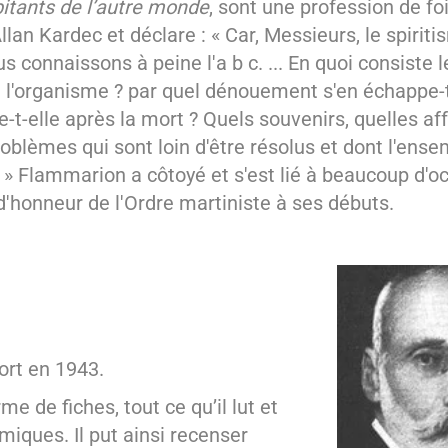
itants de l’autre monde
, sont une profession de foi
llan Kardec et déclare : « Car, Messieurs, le spiriti
s connaissons à peine l'a b c. ... En quoi consiste 
 à l'organisme ? par quel dénouement s'en échappe-t
-t-elle après la mort ? Quels souvenirs, quelles af
roblèmes qui sont loin d'être résolus et dont l'ens
. » Flammarion a côtoyé et s'est lié à beaucoup d'oc
honneur de l'Ordre martiniste à ses débuts.
ort en 1943.
 de fiches, tout ce qu’il lut et
iques. Il put ainsi recenser