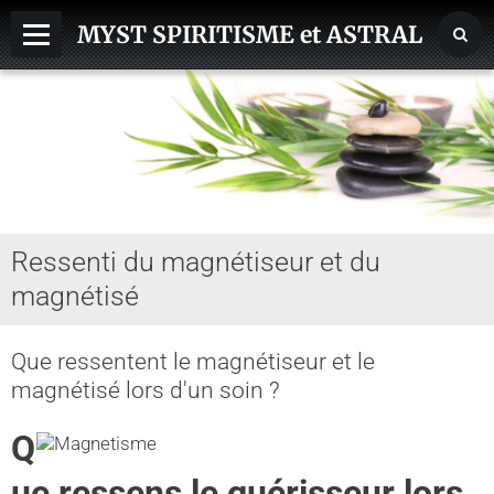
MYST SPIRITISME et ASTRAL
MEDIUMNITE
ESPRITS
ASTRAL, SPHERES, TERRE
AIDE HANTISE
Ressenti du magnétiseur et du
REINCARNATION
magnétisé
NDE - VOYAGE ASTRAL
CHAKRA - CORPS SUBTILS
Que ressentent le magnétiseur et le
magnétisé lors d'un soin ?
GUERISSEURS - MAGNETISME
Q
VOYANCE - DIVINATION
ue ressens le guérisseur lors
MAGIE