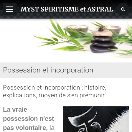
MYST SPIRITISME et ASTRAL
MEDIUMNITE
ESPRITS
ASTRAL, SPHERES, TERRE
AIDE HANTISE
Possession et incorporation
REINCARNATION
NDE - VOYAGE ASTRAL
Possession et incorporation ; histoire,
explications, moyen de s'en prémunir
CHAKRA - CORPS SUBTILS
GUERISSEURS - MAGNETISME
La vraie
possession n'est
VOYANCE - DIVINATION
pas volontaire,
la
MAGIE